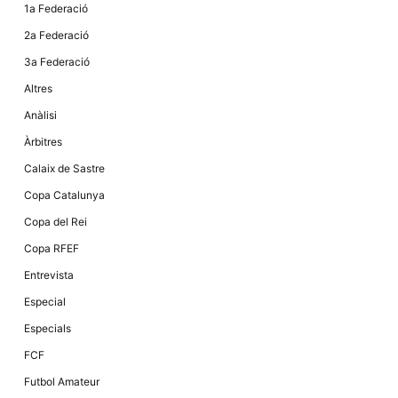
Màrqueting
1a Federació
En compartir
els teus
2a Federació
interessos i
comportament
3a Federació
mentre
navegues pel
Altres
nostre lloc
web
Anàlisi
incrementes
la possibilitat
Àrbitres
de mirar
només
Calaix de Sastre
anuncis,
ofertes i
Copa Catalunya
contingut
personalitzat.
Copa del Rei
Copa RFEF
Entrevista
Especial
Especials
FCF
Futbol Amateur