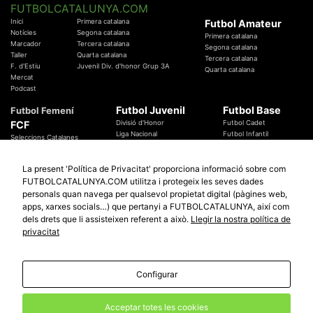
FUTBOLCATALUNYA.COM
Inici
Primera catalana
Futbol Amateur
Notícies
Segona catalana
Primera catalana
Marcador
Tercera catalana
Segona catalana
Taller
Quarta catalana
Tercera catalana
F. d'Estiu
Juvenil Div. d'honor Grup 3A
Quarta catalana
Mercat
Podcast
Futbol Juvenil
Futbol Base
Futbol Femení
FCF
Divisió d'Honor
Futbol Cadet
Liga Nacional
Futbol Infantil
Seleccions Catalanes
Territorials
Futbol Aleví
Entrenadors
Futbol Prebenjamí
Àrbitres
La present 'Política de Privacitat' proporciona informació sobre com
Temes Federatius
FUTBOLCATALUNYA.COM utilitza i protegeix les seves dades
Futbol Catalunya
Especials
personals quan navega per qualsevol propietat digital (pàgines web,
Promocions
apps, xarxes socials…) que pertanyi a FUTBOLCATALUNYA, així com
Copa Catalunya Absoluta 2019
Sortejos
Copa del Rei 2019 - 2020
dels drets que li assisteixen referent a això.
Llegir la nostra política de
Participació
Copa RFEF 2019 - 2020
privacitat
Copa Catalunya Amateur 2019
Configurar
© 2010 - 2026
FutbolCatalunya.com
Avis Legal
Política de Privacitat
Política de Cookies
Acceptar totes les cookies
redaccio@futbolcatalunya.com