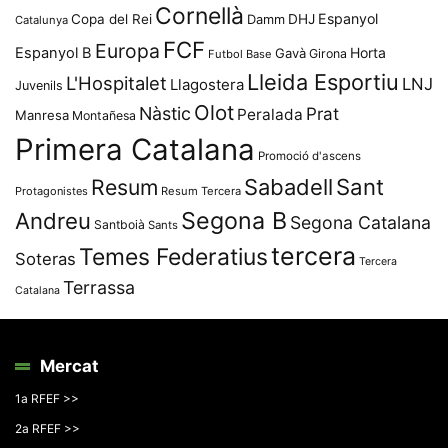
Cornellà
Espanyol
Copa del Rei
Damm
DHJ
Catalunya
FCF
Europa
Espanyol B
Horta
Gavà
Girona
Futbol Base
Lleida Esportiu
L'Hospitalet
LNJ
Llagostera
Juvenils
Olot
Nàstic
Prat
Peralada
Manresa
Montañesa
Primera Catalana
Promoció d'ascens
Resum
Sabadell
Sant
Protagonistes
Resum Tercera
Segona B
Andreu
Segona Catalana
Santboià
Sants
tercera
Temes Federatius
Soteras
Tercera
Terrassa
Catalana
Mercat
1a RFEF >>
2a RFEF >>