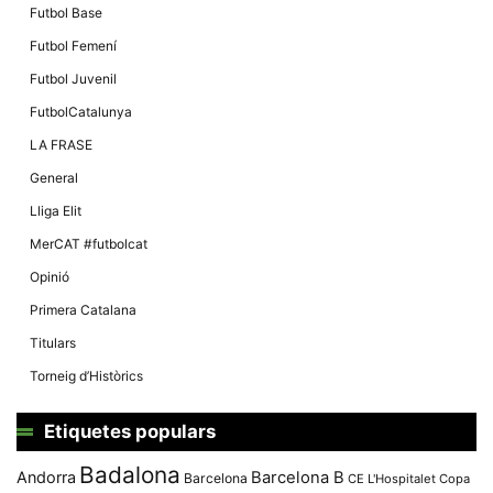
Futbol Base
Futbol Femení
Futbol Juvenil
FutbolCatalunya
LA FRASE
General
Lliga Elit
MerCAT #futbolcat
Opinió
Primera Catalana
Titulars
Torneig d’Històrics
Etiquetes populars
Badalona
Andorra
Barcelona B
Barcelona
CE L'Hospitalet
Copa