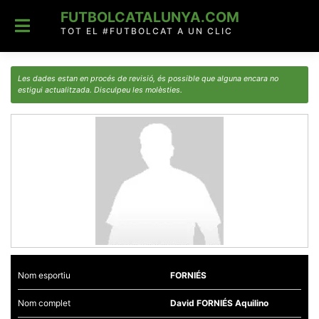
Skip
FUTBOLCATALUNYA.COM
to
content
TOT EL #FUTBOLCAT A UN CLIC
Les dades estan en procés de revisió, és possible que alguna encara no
estigui actualitzada. Disculpeu les molèsties.
Nom esportiu
FORNIÉS
Nom complet
David FORNIÉS Aquilino