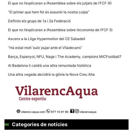
la funcionalitat
El que no t’explicaran a l’Assemblea sobre els jutjats de l’FCF (II)
i la seva
estructura.
“El primer que hem fet és assumir la nostra culpa”
Definits els grups de 1a i 2a Federació
Experiència
El que no t’explicaran a l’Assemblea sobre l’economia de l’FCF (I)
d'usuari
Ascens a la Lliga Hypermotion del CE Sabadell
Alguns
components
“Ha estat molt ‘xulo’ pujar amb el Viladecans”
tècnics del
nostre lloc web
Barça, Espanyol, NFU, Naga i The Academy, campions MICFootball7
emmagatzemen
dades en el seu
Al Badalona li caldrà una altra remuntada històrica
dispositiu que
permeten que el
Una altra vegada decidirà la glòria la Nova Creu Alta
lloc funcioni tan
bé com sigui
possible. Si
rebutja
aquestes
cookies
algunes
funcionalitats
desapareixeran
del lloc web.
Categories de notícies