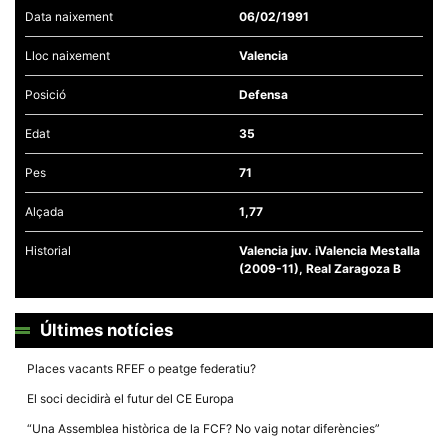
Data naixement
06/02/1991
Lloc naixement
Valencia
Posició
Defensa
Necessàries
Edat
35
Aquestes
cookies no
són
Pes
71
opcionals,
són
Alçada
1,77
necessàries
per al
funcionament
Historial
Valencia juv. iValencia Mestalla
tècnic de la
(2009-11), Real Zaragoza B
web.
Últimes notícies
Estadístiques
Recopilem
dades
Places vacants RFEF o peatge federatiu?
estadístiques
de manera
El soci decidirà el futur del CE Europa
anònima d'ús
del lloc web
“Una Assemblea històrica de la FCF? No vaig notar diferències”
per a millorar