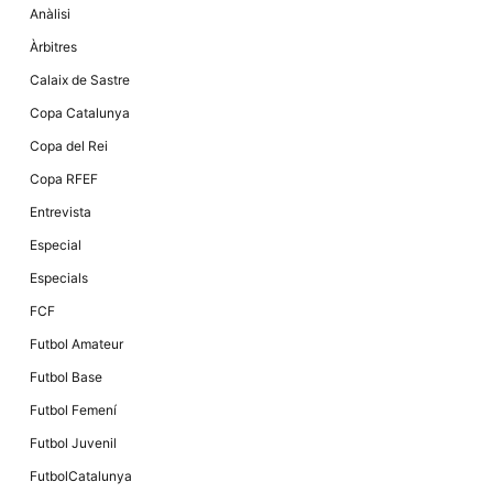
Màrqueting
Anàlisi
En compartir
els teus
Àrbitres
interessos i
comportament
Calaix de Sastre
mentre
navegues pel
Copa Catalunya
nostre lloc
web
Copa del Rei
incrementes
la possibilitat
Copa RFEF
de mirar
només
Entrevista
anuncis,
ofertes i
Especial
contingut
personalitzat.
Especials
FCF
Futbol Amateur
Futbol Base
Futbol Femení
Futbol Juvenil
FutbolCatalunya