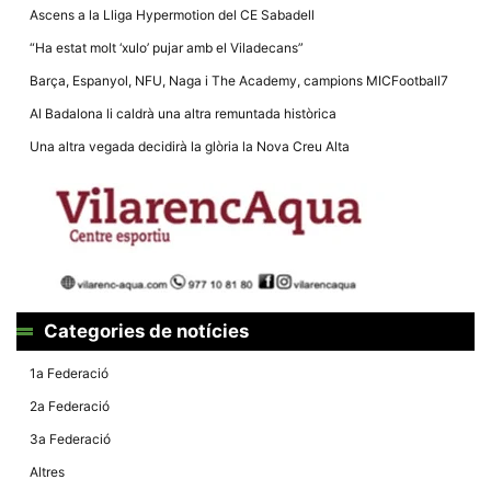
la funcionalitat
Ascens a la Lliga Hypermotion del CE Sabadell
i la seva
estructura.
“Ha estat molt ‘xulo’ pujar amb el Viladecans”
Barça, Espanyol, NFU, Naga i The Academy, campions MICFootball7
Experiència
Al Badalona li caldrà una altra remuntada històrica
d'usuari
Alguns
Una altra vegada decidirà la glòria la Nova Creu Alta
components
tècnics del
nostre lloc web
emmagatzemen
dades en el seu
dispositiu que
permeten que el
lloc funcioni tan
bé com sigui
possible. Si
rebutja
Categories de notícies
aquestes
cookies
1a Federació
algunes
funcionalitats
2a Federació
desapareixeran
del lloc web.
3a Federació
Altres