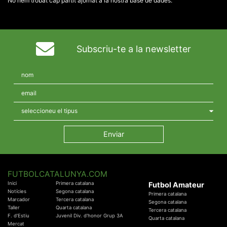
No hem trobat cap partit ajornat a la nostra base de dades.
Subscriu-te a la newsletter
FUTBOLCATALUNYA.COM
Inici
Primera catalana
Futbol Amateur
Notícies
Segona catalana
Primera catalana
Marcador
Tercera catalana
Segona catalana
Taller
Quarta catalana
Tercera catalana
F. d'Estiu
Juvenil Div. d'honor Grup 3A
Quarta catalana
Mercat