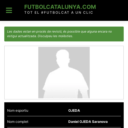
Skip
FUTBOLCATALUNYA.COM
to
content
TOT EL #FUTBOLCAT A UN CLIC
Les dades estan en procés de revisió, és possible que alguna encara no
estigui actualitzada. Disculpeu les molèsties.
Nom esportiu
OJEDA
Nom complet
Daniel OJEDA Saranova