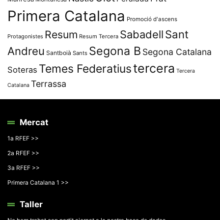
Primera Catalana
Promoció d'ascens
Resum
Sabadell
Sant
Protagonistes
Resum Tercera
Segona B
Andreu
Segona Catalana
Santboià
Sants
tercera
Temes Federatius
Soteras
Tercera
Terrassa
Catalana
Mercat
1a RFEF >>
2a RFEF >>
3a RFEF >>
Primera Catalana 1 >>
Taller