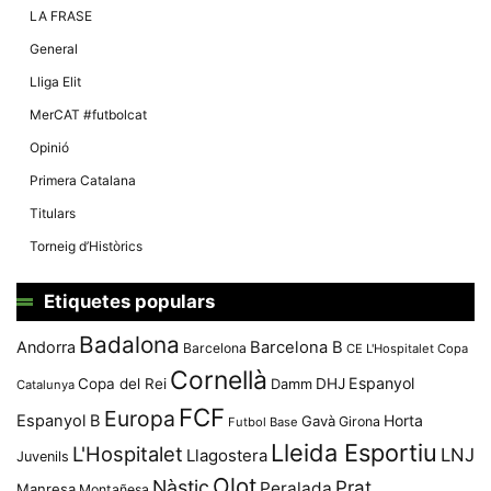
LA FRASE
General
Lliga Elit
MerCAT #futbolcat
Opinió
Primera Catalana
Titulars
Torneig d’Històrics
Etiquetes populars
Badalona
Andorra
Barcelona B
Barcelona
CE L'Hospitalet
Copa
Cornellà
Espanyol
Copa del Rei
Damm
DHJ
Catalunya
FCF
Europa
Espanyol B
Horta
Gavà
Girona
Futbol Base
Lleida Esportiu
L'Hospitalet
LNJ
Llagostera
Juvenils
Olot
Nàstic
Prat
Peralada
Manresa
Montañesa