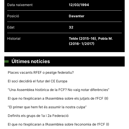
Data naixement
12/03/1994
Posició
Davanter
Edat
32
Necessàries
Historial
Telde (2015-16), Pobla M.
Aquestes
(2016- 1/2017)
cookies no
són
opcionals,
són
Últimes notícies
necessàries
per al
funcionament
Places vacants RFEF o peatge federatiu?
tècnic de la
web.
El soci decidirà el futur del CE Europa
“Una Assemblea històrica de la FCF? No vaig notar diferències”
Estadístiques
El que no t’explicaran a l’Assemblea sobre els jutjats de l’FCF (II)
Recopilem
dades
“El primer que hem fet és assumir la nostra culpa”
estadístiques
de manera
Definits els grups de 1a i 2a Federació
anònima d'ús
del lloc web
El que no t’explicaran a l’Assemblea sobre l’economia de l’FCF (I)
per a millorar