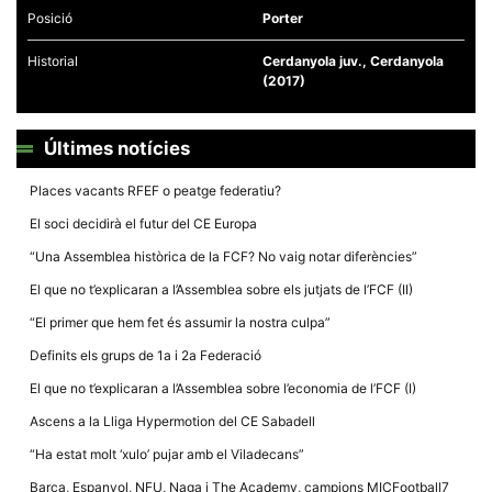
Posició
Porter
Historial
Cerdanyola juv., Cerdanyola
(2017)
Necessàries
Últimes notícies
Aquestes
cookies no
són
Places vacants RFEF o peatge federatiu?
opcionals,
són
El soci decidirà el futur del CE Europa
necessàries
per al
“Una Assemblea històrica de la FCF? No vaig notar diferències”
funcionament
tècnic de la
El que no t’explicaran a l’Assemblea sobre els jutjats de l’FCF (II)
web.
“El primer que hem fet és assumir la nostra culpa”
Definits els grups de 1a i 2a Federació
Estadístiques
Recopilem
El que no t’explicaran a l’Assemblea sobre l’economia de l’FCF (I)
dades
estadístiques
Ascens a la Lliga Hypermotion del CE Sabadell
de manera
anònima d'ús
“Ha estat molt ‘xulo’ pujar amb el Viladecans”
del lloc web
per a millorar
Barça, Espanyol, NFU, Naga i The Academy, campions MICFootball7