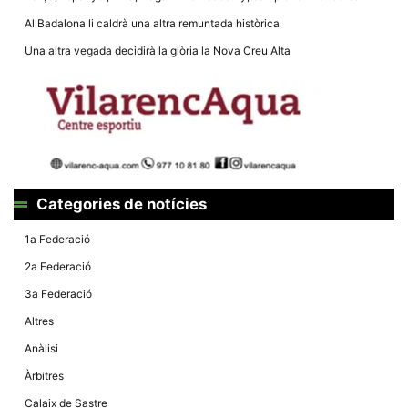
la funcionalitat
i la seva
Al Badalona li caldrà una altra remuntada històrica
estructura.
Una altra vegada decidirà la glòria la Nova Creu Alta
Experiència
d'usuari
Alguns
components
tècnics del
nostre lloc web
emmagatzemen
dades en el seu
Categories de notícies
dispositiu que
permeten que el
lloc funcioni tan
1a Federació
bé com sigui
possible. Si
2a Federació
rebutja
aquestes
3a Federació
cookies
algunes
Altres
funcionalitats
desapareixeran
Anàlisi
del lloc web.
Àrbitres
Calaix de Sastre