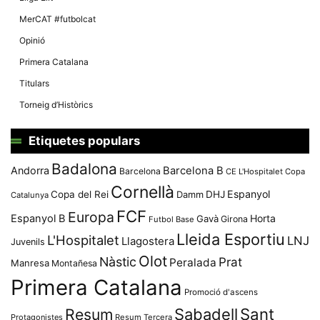
MerCAT #futbolcat
Opinió
Primera Catalana
Titulars
Torneig d’Històrics
Etiquetes populars
Badalona
Andorra
Barcelona B
Barcelona
CE L'Hospitalet
Copa
Cornellà
Espanyol
Copa del Rei
Damm
DHJ
Catalunya
FCF
Europa
Espanyol B
Horta
Gavà
Girona
Futbol Base
Lleida Esportiu
L'Hospitalet
LNJ
Llagostera
Juvenils
Olot
Nàstic
Prat
Peralada
Manresa
Montañesa
Primera Catalana
Promoció d'ascens
Resum
Sabadell
Sant
Protagonistes
Resum Tercera