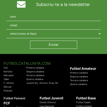
Subscriu-te a la newsletter
FUTBOLCATALUNYA.COM
Inici
Primera catalana
Futbol Amateur
Notícies
Segona catalana
Primera catalana
Marcador
Tercera catalana
Segona catalana
Taller
Quarta catalana
Tercera catalana
F. d'Estiu
Juvenil Div. d'honor Grup 3A
Quarta catalana
Mercat
Podcast
Futbol Juvenil
Futbol Base
Futbol Femení
FCF
Divisió d'Honor
Futbol Cadet
Liga Nacional
Futbol Infantil