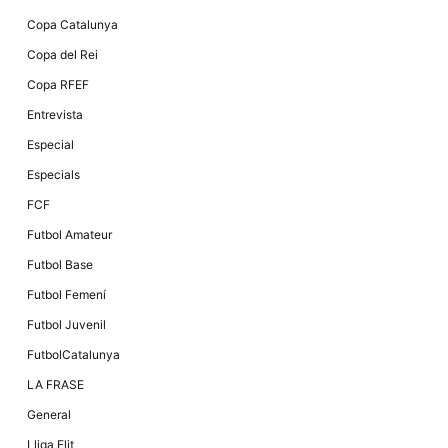
Màrqueting
En compartir
Copa Catalunya
els teus
interessos i
Copa del Rei
comportament
mentre
Copa RFEF
navegues pel
nostre lloc
Entrevista
web
incrementes
Especial
la possibilitat
de mirar
Especials
només
anuncis,
FCF
ofertes i
contingut
Futbol Amateur
personalitzat.
Futbol Base
Futbol Femení
Futbol Juvenil
FutbolCatalunya
LA FRASE
General
Lliga Elit