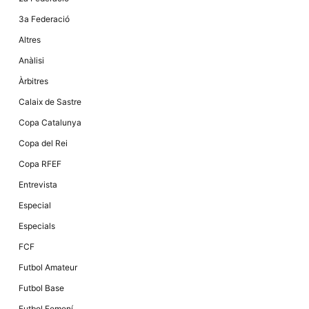
Màrqueting
En compartir
3a Federació
els teus
interessos i
Altres
comportament
mentre
Anàlisi
navegues pel
nostre lloc
Àrbitres
web
incrementes
Calaix de Sastre
la possibilitat
de mirar
Copa Catalunya
només
anuncis,
Copa del Rei
ofertes i
contingut
Copa RFEF
personalitzat.
Entrevista
Especial
Especials
FCF
Futbol Amateur
Futbol Base
Futbol Femení