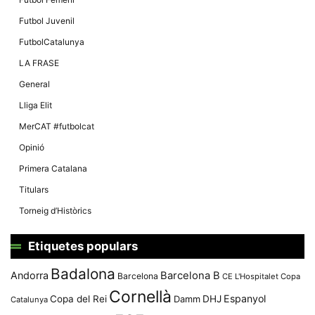
Futbol Juvenil
FutbolCatalunya
LA FRASE
General
Lliga Elit
MerCAT #futbolcat
Opinió
Primera Catalana
Titulars
Torneig d’Històrics
Etiquetes populars
Badalona
Andorra
Barcelona B
Barcelona
CE L'Hospitalet
Copa
Cornellà
Espanyol
Copa del Rei
Damm
DHJ
Catalunya