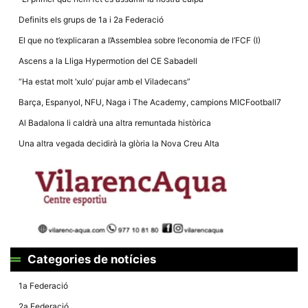
la funcionalitat
i la seva
Definits els grups de 1a i 2a Federació
estructura.
El que no t’explicaran a l’Assemblea sobre l’economia de l’FCF (I)
Ascens a la Lliga Hypermotion del CE Sabadell
Experiència
d'usuari
“Ha estat molt ‘xulo’ pujar amb el Viladecans”
Alguns
components
Barça, Espanyol, NFU, Naga i The Academy, campions MICFootball7
tècnics del
nostre lloc web
Al Badalona li caldrà una altra remuntada històrica
emmagatzemen
dades en el seu
Una altra vegada decidirà la glòria la Nova Creu Alta
dispositiu que
permeten que el
lloc funcioni tan
bé com sigui
possible. Si
rebutja
aquestes
cookies
algunes
funcionalitats
desapareixeran
Categories de notícies
del lloc web.
1a Federació
2a Federació