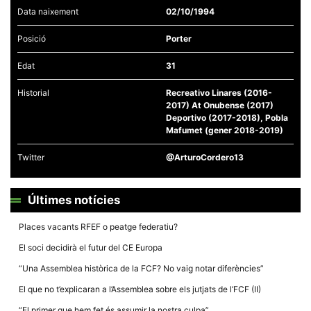
Data naixement
02/10/1994
Posició
Porter
Edat
31
Necessàries
Historial
Recreativo Linares (2016-
Aquestes
2017) At Onubense (2017)
cookies no
són
Deportivo (2017-2018), Pobla
opcionals,
Mafumet (gener 2018-2019)
són
necessàries
Twitter
@ArturoCordero13
per al
funcionament
tècnic de la
web.
Últimes notícies
Places vacants RFEF o peatge federatiu?
Estadístiques
Recopilem
El soci decidirà el futur del CE Europa
dades
estadístiques
“Una Assemblea històrica de la FCF? No vaig notar diferències”
de manera
anònima d'ús
El que no t’explicaran a l’Assemblea sobre els jutjats de l’FCF (II)
del lloc web
per a millorar
“El primer que hem fet és assumir la nostra culpa”