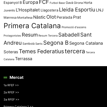
FCF
Europa
Espanyol B
Horta
Gavà
Girona
Futbol Base
Lleida Esportiu
L'Hospitalet
LNJ
Llagostera
Juvenils
Olot
Nàstic
Prat
Peralada
Manresa
Montañesa
Primera Catalana
Promoció d'ascens
Resum
Sabadell
Sant
Protagonistes
Resum Tercera
Segona B
Andreu
Segona Catalana
Santboià
Sants
tercera
Temes Federatius
Soteras
Tercera
Terrassa
Catalana
Mercat
1a RFEF >>
2a RFEF >>
3a RFEF >>
Primera Catalana 1 >>