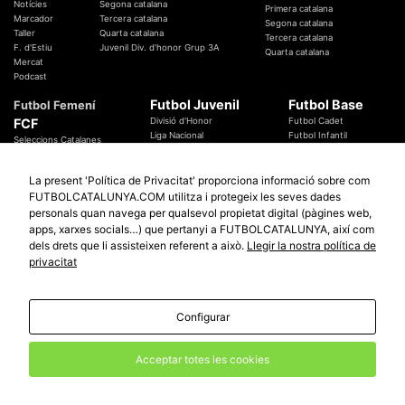
Notícies
Segona catalana
Primera catalana
Marcador
Tercera catalana
Segona catalana
Taller
Quarta catalana
Tercera catalana
F. d'Estiu
Juvenil Div. d'honor Grup 3A
Quarta catalana
Mercat
Podcast
Futbol Juvenil
Futbol Base
Futbol Femení
FCF
Divisió d'Honor
Futbol Cadet
Liga Nacional
Futbol Infantil
Seleccions Catalanes
Territorials
Futbol Aleví
Entrenadors
Futbol Prebenjamí
Àrbitres
La present 'Política de Privacitat' proporciona informació sobre com
Temes Federatius
FUTBOLCATALUNYA.COM utilitza i protegeix les seves dades
Futbol Catalunya
Especials
personals quan navega per qualsevol propietat digital (pàgines web,
Promocions
apps, xarxes socials…) que pertanyi a FUTBOLCATALUNYA, així com
Copa Catalunya Absoluta 2019
Sortejos
Copa del Rei 2019 - 2020
dels drets que li assisteixen referent a això.
Llegir la nostra política de
Participació
Copa RFEF 2019 - 2020
privacitat
Copa Catalunya Amateur 2019
Configurar
© 2010 - 2026
FutbolCatalunya.com
Avis Legal
Política de Privacitat
Política de Cookies
Acceptar totes les cookies
redaccio@futbolcatalunya.com