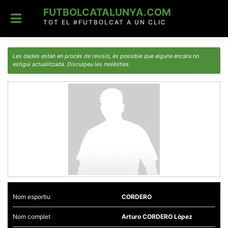
Skip
FUTBOLCATALUNYA.COM
to
content
TOT EL #FUTBOLCAT A UN CLIC
Les dades estan en procés de revisió, és possible que alguna encara no
estigui actualitzada. Disculpeu les molèsties.
Nom esportiu
CORDERO
Nom complet
Arturo CORDERO López