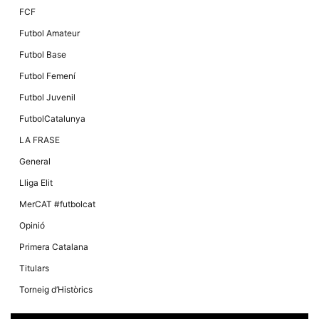
Màrqueting
FCF
En compartir
els teus
Futbol Amateur
interessos i
comportament
Futbol Base
mentre
navegues pel
Futbol Femení
nostre lloc
web
Futbol Juvenil
incrementes
la possibilitat
FutbolCatalunya
de mirar
només
LA FRASE
anuncis,
ofertes i
General
contingut
personalitzat.
Lliga Elit
MerCAT #futbolcat
Opinió
Primera Catalana
Titulars
Torneig d’Històrics