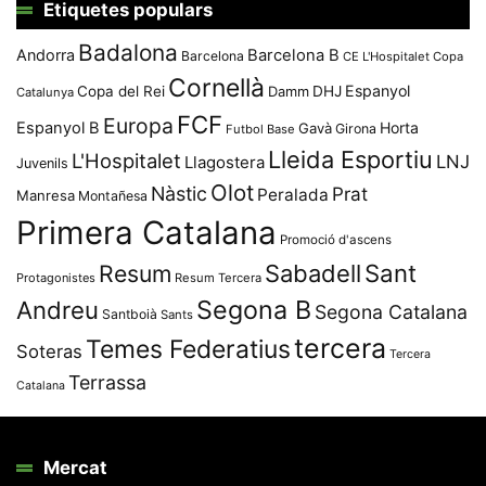
Etiquetes populars
Badalona
Andorra
Barcelona B
Barcelona
CE L'Hospitalet
Copa
Cornellà
Espanyol
Copa del Rei
Damm
DHJ
Catalunya
FCF
Europa
Espanyol B
Horta
Gavà
Girona
Futbol Base
Lleida Esportiu
L'Hospitalet
LNJ
Llagostera
Juvenils
Olot
Nàstic
Prat
Peralada
Manresa
Montañesa
Primera Catalana
Promoció d'ascens
Resum
Sabadell
Sant
Protagonistes
Resum Tercera
Segona B
Andreu
Segona Catalana
Santboià
Sants
tercera
Temes Federatius
Soteras
Tercera
Terrassa
Catalana
Mercat