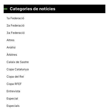
la funcionalitat
i la seva
Categories de notícies
estructura.
1a Federació
Experiència
2a Federació
d'usuari
Alguns
3a Federació
components
tècnics del
Altres
nostre lloc web
emmagatzemen
Anàlisi
dades en el seu
dispositiu que
Àrbitres
permeten que el
lloc funcioni tan
Calaix de Sastre
bé com sigui
possible. Si
Copa Catalunya
rebutja
aquestes
Copa del Rei
cookies
algunes
Copa RFEF
funcionalitats
desapareixeran
Entrevista
del lloc web.
Especial
Especials