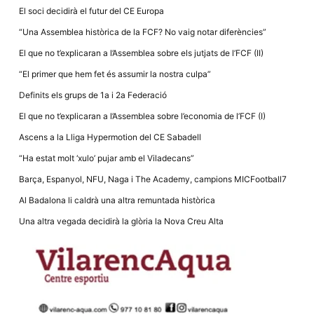
El soci decidirà el futur del CE Europa
“Una Assemblea històrica de la FCF? No vaig notar diferències”
El que no t’explicaran a l’Assemblea sobre els jutjats de l’FCF (II)
“El primer que hem fet és assumir la nostra culpa”
Necessàries
Definits els grups de 1a i 2a Federació
Aquestes
cookies no
El que no t’explicaran a l’Assemblea sobre l’economia de l’FCF (I)
són
opcionals,
Ascens a la Lliga Hypermotion del CE Sabadell
són
necessàries
“Ha estat molt ‘xulo’ pujar amb el Viladecans”
per al
funcionament
Barça, Espanyol, NFU, Naga i The Academy, campions MICFootball7
tècnic de la
web.
Al Badalona li caldrà una altra remuntada històrica
Una altra vegada decidirà la glòria la Nova Creu Alta
Estadístiques
Recopilem
dades
estadístiques
de manera
anònima d'ús
del lloc web
per a millorar