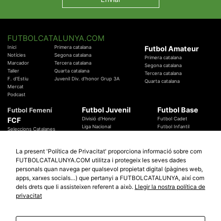
FUTBOLCATALUNYA.COM
Inici
Primera catalana
Futbol Amateur
Notícies
Segona catalana
Primera catalana
Marcador
Tercera catalana
Segona catalana
Taller
Quarta catalana
Tercera catalana
F. d'Estiu
Juvenil Div. d'honor Grup 3A
Quarta catalana
Mercat
Podcast
Futbol Juvenil
Futbol Base
Futbol Femení
FCF
Divisió d'Honor
Futbol Cadet
Liga Nacional
Futbol Infantil
Seleccions Catalanes
Territorials
Futbol Aleví
Entrenadors
Futbol Prebenjamí
Àrbitres
La present 'Política de Privacitat' proporciona informació sobre com
Temes Federatius
FUTBOLCATALUNYA.COM utilitza i protegeix les seves dades
Futbol Catalunya
Especials
personals quan navega per qualsevol propietat digital (pàgines web,
Promocions
apps, xarxes socials…) que pertanyi a FUTBOLCATALUNYA, així com
Copa Catalunya Absoluta 2019
Sortejos
Copa del Rei 2019 - 2020
dels drets que li assisteixen referent a això.
Llegir la nostra política de
Participació
Copa RFEF 2019 - 2020
privacitat
Copa Catalunya Amateur 2019