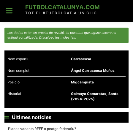
Skip
FUTBOLCATALUNYA.COM
to
content
TOT EL #FUTBOLCAT A UN CLIC
Les dades estan en procés de revisió, és possible que alguna encara no
estigui actualitzada. Disculpeu les molèsties.
Nom esportiu
Carrascosa
Nom complet
Ángel Carrascosa Muñoz
Posició
Migcampista
Historial
Golmayo Camaretas, Sants
(2024-2025)
Últimes notícies
Places vacants RFEF o peatge federatiu?