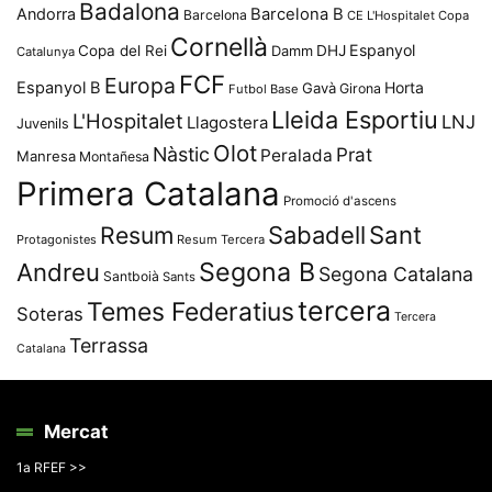
Badalona
Andorra
Barcelona B
Barcelona
CE L'Hospitalet
Copa
Cornellà
Espanyol
Copa del Rei
Damm
DHJ
Catalunya
FCF
Europa
Espanyol B
Horta
Gavà
Girona
Futbol Base
Lleida Esportiu
L'Hospitalet
LNJ
Llagostera
Juvenils
Olot
Nàstic
Prat
Peralada
Manresa
Montañesa
Primera Catalana
Promoció d'ascens
Resum
Sabadell
Sant
Protagonistes
Resum Tercera
Segona B
Andreu
Segona Catalana
Santboià
Sants
tercera
Temes Federatius
Soteras
Tercera
Terrassa
Catalana
Mercat
1a RFEF >>