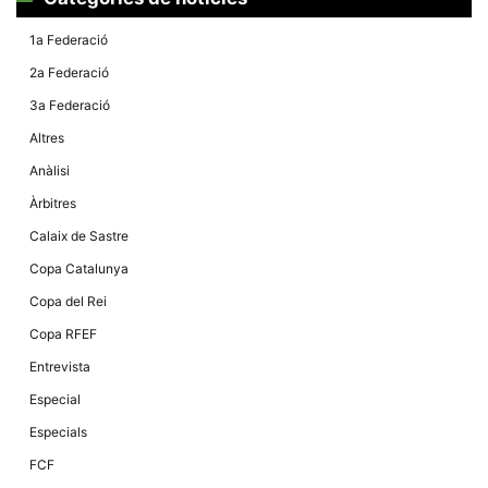
Màrqueting
En compartir
els teus
1a Federació
interessos i
comportament
2a Federació
mentre
navegues pel
3a Federació
nostre lloc
web
Altres
incrementes
la possibilitat
Anàlisi
de mirar
només
Àrbitres
anuncis,
ofertes i
Calaix de Sastre
contingut
personalitzat.
Copa Catalunya
Copa del Rei
Copa RFEF
Entrevista
Especial
Especials
FCF