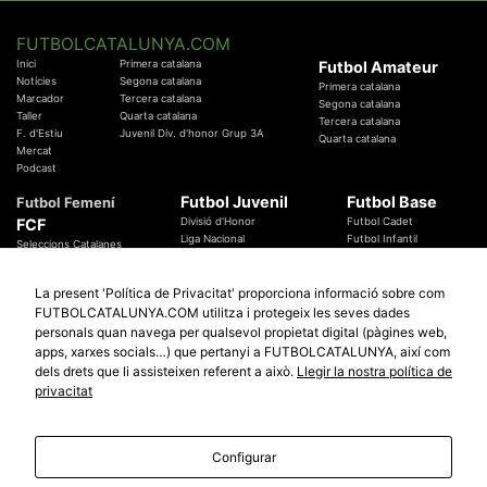
FUTBOLCATALUNYA.COM
Inici
Primera catalana
Futbol Amateur
Notícies
Segona catalana
Primera catalana
Marcador
Tercera catalana
Segona catalana
Taller
Quarta catalana
Tercera catalana
F. d'Estiu
Juvenil Div. d'honor Grup 3A
Quarta catalana
Mercat
Podcast
Futbol Juvenil
Futbol Base
Futbol Femení
FCF
Divisió d'Honor
Futbol Cadet
Liga Nacional
Futbol Infantil
Seleccions Catalanes
Territorials
Futbol Aleví
Entrenadors
Futbol Prebenjamí
Àrbitres
La present 'Política de Privacitat' proporciona informació sobre com
Temes Federatius
FUTBOLCATALUNYA.COM utilitza i protegeix les seves dades
Futbol Catalunya
Especials
personals quan navega per qualsevol propietat digital (pàgines web,
Promocions
Copa Catalunya Absoluta 2019
apps, xarxes socials…) que pertanyi a FUTBOLCATALUNYA, així com
Sortejos
Copa del Rei 2019 - 2020
dels drets que li assisteixen referent a això.
Llegir la nostra política de
Participació
Copa RFEF 2019 - 2020
privacitat
Copa Catalunya Amateur 2019
Configurar
© 2010 - 2026
FutbolCatalunya.com