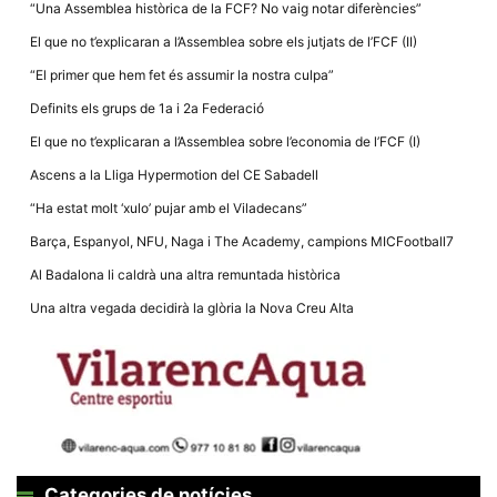
la funcionalitat
“Una Assemblea històrica de la FCF? No vaig notar diferències”
i la seva
estructura.
El que no t’explicaran a l’Assemblea sobre els jutjats de l’FCF (II)
“El primer que hem fet és assumir la nostra culpa”
Definits els grups de 1a i 2a Federació
Experiència
d'usuari
El que no t’explicaran a l’Assemblea sobre l’economia de l’FCF (I)
Alguns
components
Ascens a la Lliga Hypermotion del CE Sabadell
tècnics del
nostre lloc web
“Ha estat molt ‘xulo’ pujar amb el Viladecans”
emmagatzemen
dades en el seu
Barça, Espanyol, NFU, Naga i The Academy, campions MICFootball7
dispositiu que
permeten que el
Al Badalona li caldrà una altra remuntada històrica
lloc funcioni tan
bé com sigui
Una altra vegada decidirà la glòria la Nova Creu Alta
possible. Si
rebutja
aquestes
cookies
algunes
funcionalitats
desapareixeran
del lloc web.
Categories de notícies