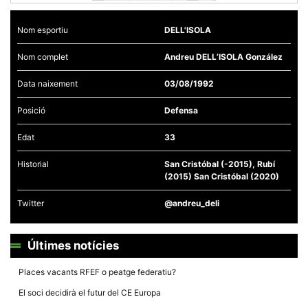
Nom esportiu
DELL'ISOLA
Nom complet
Andreu DELL’ISOLA González
Necessàries
Data naixement
03/08/1992
Aquestes
cookies no
Posició
Defensa
són
opcionals,
són
Edat
33
necessàries
per al
Historial
San Cristóbal (-2015), Rubí
funcionament
tècnic de la
(2015) San Cristóbal (2020)
web.
Twitter
@andreu_deli
Estadístiques
Recopilem
Últimes notícies
dades
estadístiques
de manera
Places vacants RFEF o peatge federatiu?
anònima d'ús
del lloc web
El soci decidirà el futur del CE Europa
per a millorar