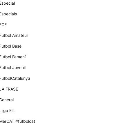
Especial
Especials
FCF
Futbol Amateur
Futbol Base
Futbol Femení
Futbol Juvenil
FutbolCatalunya
LA FRASE
General
Lliga Elit
MerCAT #futbolcat