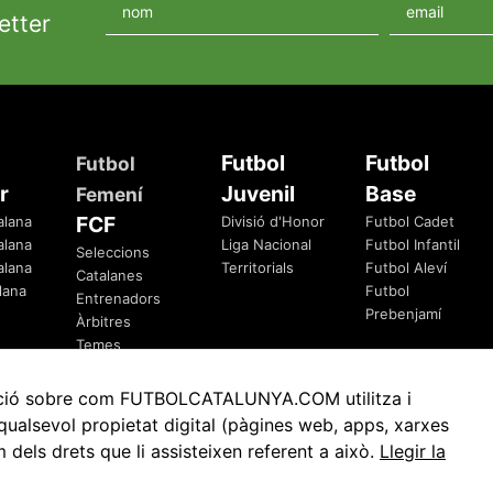
etter
Futbol
Futbol
Futbol
r
Juvenil
Base
Femení
FCF
alana
Divisió d'Honor
Futbol Cadet
alana
Liga Nacional
Futbol Infantil
Seleccions
alana
Territorials
Futbol Aleví
Catalanes
lana
Futbol
Entrenadors
Prebenjamí
Àrbitres
Temes
Federatius
rmació sobre com FUTBOLCATALUNYA.COM utilitza i
ualsevol propietat digital (pàgines web, apps, xarxes
ls drets que li assisteixen referent a això.
Llegir la
Avis Legal
Política de Privacitat
Política de Cookies