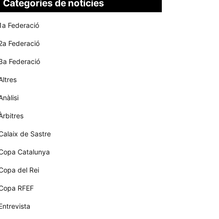
Categories de notícies
1a Federació
2a Federació
3a Federació
Altres
Anàlisi
Àrbitres
Calaix de Sastre
Copa Catalunya
Copa del Rei
Copa RFEF
Entrevista