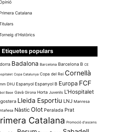
Opinió
Primera Catalana
Titulars
Torneig d’Històrics
Etiquetes populars
Badalona
dorra
Barcelona B
Barcelona
CE
Cornellà
Copa del Rei
ospitalet
Copa Catalunya
FCF
Europa
Espanyol
Espanyol B
mm
DHJ
L'Hospitalet
Horta
Gavà
Girona
Juvenils
bol Base
Lleida Esportiu
LNJ
agostera
Manresa
Olot
Nàstic
Prat
Peralada
ntañesa
rimera Catalana
Promoció d'ascens
Resum
Sabadell