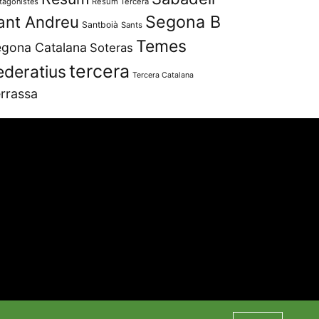
tagonistes
Resum Tercera
Segona B
ant Andreu
Santboià
Sants
Temes
gona Catalana
Soteras
tercera
ederatius
Tercera Catalana
rrassa