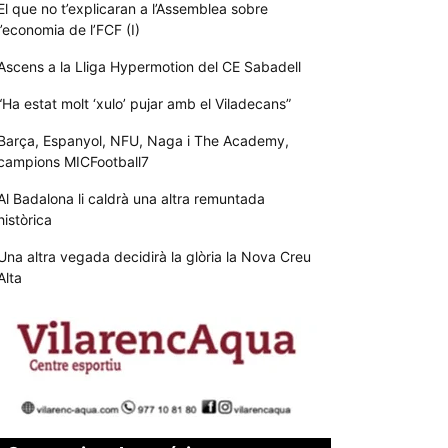
El que no t’explicaran a l’Assemblea sobre
l’economia de l’FCF (I)
Ascens a la Lliga Hypermotion del CE Sabadell
“Ha estat molt ‘xulo’ pujar amb el Viladecans”
Barça, Espanyol, NFU, Naga i The Academy,
campions MICFootball7
Al Badalona li caldrà una altra remuntada
històrica
Una altra vegada decidirà la glòria la Nova Creu
Alta