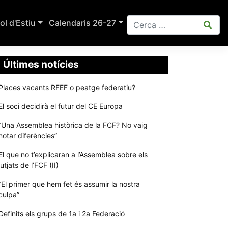
ol d'Estiu
Calendaris 26-27
Últimes notícies
Places vacants RFEF o peatge federatiu?
El soci decidirà el futur del CE Europa
“Una Assemblea històrica de la FCF? No vaig
notar diferències”
El que no t’explicaran a l’Assemblea sobre els
jutjats de l’FCF (II)
“El primer que hem fet és assumir la nostra
culpa”
Definits els grups de 1a i 2a Federació