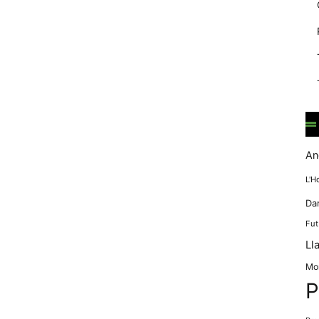
mentre
navegues pel
nostre lloc
web
incrementes la
possibilitat de
mirar només
anuncis,
ofertes i
contingut
personalitzat.
An
L'H
Da
Fut
Ll
Mo
P