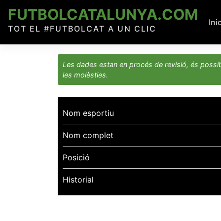
Skip
FUTBOLCATALUNYA.COM
to
Ini
TOT EL #FUTBOLCAT A UN CLIC
content
Les dades estan en procés de revisió, és possib
les molèsties.
Nom esportiu
Nom complet
Posició
Historial