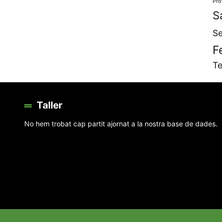
Pro
S
Se
F
Te
Taller
No hem trobat cap partit ajornat a la nostra base de dades.