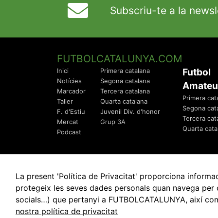
Subscriu-te a la newsl
FUTBOLCATALUNYA.COM
Futbol
Inici
Primera catalana
Notícies
Segona catalana
Amateu
Marcador
Tercera catalana
Primera cat
Taller
Quarta catalana
Segona cat
F. d'Estiu
Juvenil Div. d'honor
Tercera cat
Mercat
Grup 3A
Quarta cata
Podcast
La present 'Política de Privacitat' proporciona info
protegeix les seves dades personals quan navega per q
socials…) que pertanyi a FUTBOLCATALUNYA, així com de
© 2010 - 2026
FutbolCatalunya.com
nostra política de privacitat