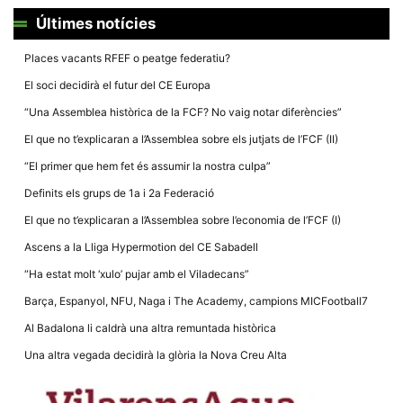
la funcionalitat
i la seva
Últimes notícies
estructura.
Places vacants RFEF o peatge federatiu?
El soci decidirà el futur del CE Europa
Experiència
d'usuari
“Una Assemblea històrica de la FCF? No vaig notar diferències”
Alguns
components
El que no t’explicaran a l’Assemblea sobre els jutjats de l’FCF (II)
tècnics del
nostre lloc web
“El primer que hem fet és assumir la nostra culpa”
emmagatzemen
dades en el seu
Definits els grups de 1a i 2a Federació
dispositiu que
permeten que el
El que no t’explicaran a l’Assemblea sobre l’economia de l’FCF (I)
lloc funcioni tan
bé com sigui
Ascens a la Lliga Hypermotion del CE Sabadell
possible. Si
rebutja
“Ha estat molt ‘xulo’ pujar amb el Viladecans”
aquestes
cookies
Barça, Espanyol, NFU, Naga i The Academy, campions MICFootball7
algunes
funcionalitats
Al Badalona li caldrà una altra remuntada històrica
desapareixeran
del lloc web.
Una altra vegada decidirà la glòria la Nova Creu Alta