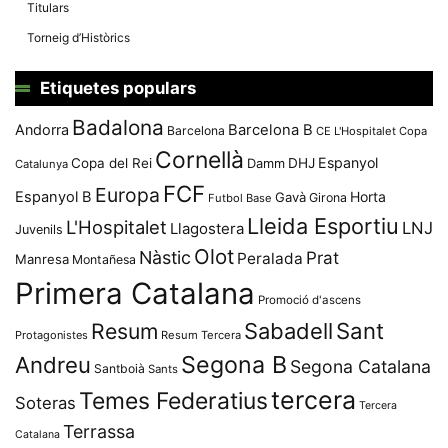
Titulars
Torneig d’Històrics
Etiquetes populars
Badalona
Andorra
Barcelona B
Barcelona
CE L'Hospitalet
Copa
Cornellà
Espanyol
Copa del Rei
Damm
DHJ
Catalunya
FCF
Europa
Espanyol B
Horta
Gavà
Girona
Futbol Base
Lleida Esportiu
L'Hospitalet
LNJ
Llagostera
Juvenils
Olot
Nàstic
Prat
Peralada
Manresa
Montañesa
Primera Catalana
Promoció d'ascens
Resum
Sabadell
Sant
Protagonistes
Resum Tercera
Segona B
Andreu
Segona Catalana
Santboià
Sants
tercera
Temes Federatius
Soteras
Tercera
Terrassa
Catalana