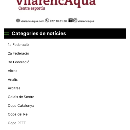
Màrqueting
En compartir
els teus
interessos i
comportament
mentre
navegues pel
nostre lloc
Categories de notícies
web
incrementes
la possibilitat
1a Federació
de mirar
només
2a Federació
anuncis,
ofertes i
3a Federació
contingut
personalitzat.
Altres
Anàlisi
Àrbitres
Calaix de Sastre
Copa Catalunya
Copa del Rei
Copa RFEF