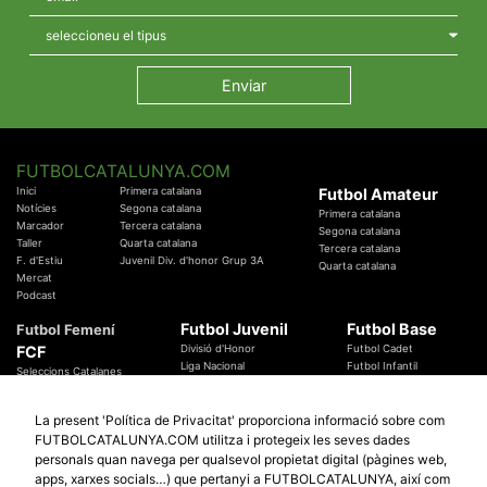
FUTBOLCATALUNYA.COM
Inici
Primera catalana
Futbol Amateur
Notícies
Segona catalana
Primera catalana
Marcador
Tercera catalana
Segona catalana
Taller
Quarta catalana
Tercera catalana
F. d'Estiu
Juvenil Div. d'honor Grup 3A
Quarta catalana
Mercat
Podcast
Futbol Juvenil
Futbol Base
Futbol Femení
FCF
Divisió d'Honor
Futbol Cadet
Liga Nacional
Futbol Infantil
Seleccions Catalanes
Territorials
Futbol Aleví
Entrenadors
Futbol Prebenjamí
Àrbitres
La present 'Política de Privacitat' proporciona informació sobre com
Temes Federatius
FUTBOLCATALUNYA.COM utilitza i protegeix les seves dades
Futbol Catalunya
Especials
personals quan navega per qualsevol propietat digital (pàgines web,
Promocions
Copa Catalunya Absoluta 2019
apps, xarxes socials…) que pertanyi a FUTBOLCATALUNYA, així com