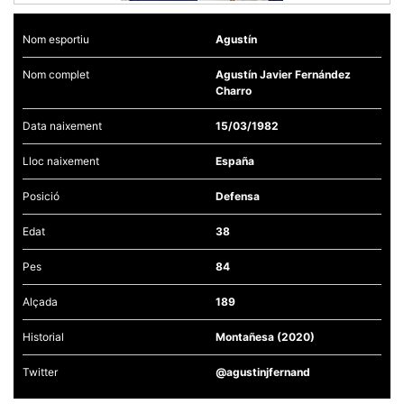
Nom esportiu
Agustín
Nom complet
Agustín Javier Fernández
Charro
Necessàries
Aquestes
Data naixement
15/03/1982
cookies no
són
Lloc naixement
España
opcionals,
són
necessàries
Posició
Defensa
per al
funcionament
tècnic de la
Edat
38
web.
Pes
84
Estadístiques
Alçada
189
Recopilem
dades
Historial
Montañesa (2020)
estadístiques
de manera
anònima d'ús
Twitter
@agustinjfernand
del lloc web
per a millorar