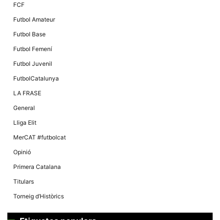
FCF
Futbol Amateur
Futbol Base
Futbol Femení
Futbol Juvenil
FutbolCatalunya
LA FRASE
General
Lliga Elit
MerCAT #futbolcat
Opinió
Primera Catalana
Titulars
Torneig d’Històrics