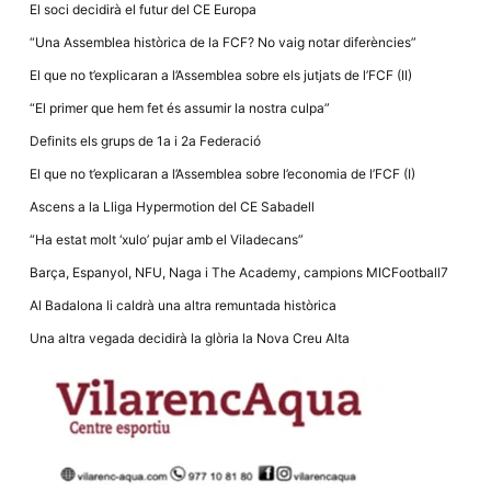
la funcionalitat
El soci decidirà el futur del CE Europa
i la seva
estructura.
“Una Assemblea històrica de la FCF? No vaig notar diferències”
El que no t’explicaran a l’Assemblea sobre els jutjats de l’FCF (II)
“El primer que hem fet és assumir la nostra culpa”
Experiència
d'usuari
Definits els grups de 1a i 2a Federació
Alguns
components
El que no t’explicaran a l’Assemblea sobre l’economia de l’FCF (I)
tècnics del
nostre lloc web
Ascens a la Lliga Hypermotion del CE Sabadell
emmagatzemen
dades en el seu
“Ha estat molt ‘xulo’ pujar amb el Viladecans”
dispositiu que
permeten que el
Barça, Espanyol, NFU, Naga i The Academy, campions MICFootball7
lloc funcioni tan
bé com sigui
Al Badalona li caldrà una altra remuntada històrica
possible. Si
rebutja
Una altra vegada decidirà la glòria la Nova Creu Alta
aquestes
cookies
algunes
funcionalitats
desapareixeran
del lloc web.