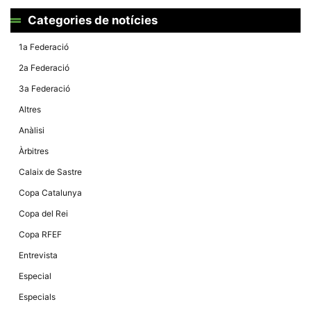
Màrqueting
En compartir
Categories de notícies
els teus
interessos i
comportament
1a Federació
mentre
navegues pel
2a Federació
nostre lloc
web
3a Federació
incrementes
la possibilitat
Altres
de mirar
només
Anàlisi
anuncis,
ofertes i
Àrbitres
contingut
personalitzat.
Calaix de Sastre
Copa Catalunya
Copa del Rei
Copa RFEF
Entrevista
Especial
Especials