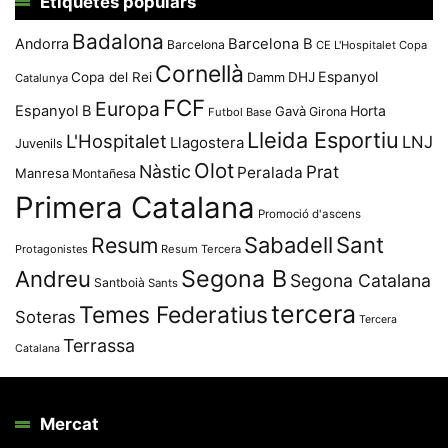
Etiquetes populars
Badalona
Andorra
Barcelona B
Barcelona
CE L'Hospitalet
Copa
Cornellà
Espanyol
Copa del Rei
Damm
DHJ
Catalunya
FCF
Europa
Espanyol B
Horta
Gavà
Girona
Futbol Base
Lleida Esportiu
L'Hospitalet
LNJ
Llagostera
Juvenils
Olot
Nàstic
Prat
Peralada
Manresa
Montañesa
Primera Catalana
Promoció d'ascens
Resum
Sabadell
Sant
Protagonistes
Resum Tercera
Segona B
Andreu
Segona Catalana
Santboià
Sants
tercera
Temes Federatius
Soteras
Tercera
Terrassa
Catalana
Mercat