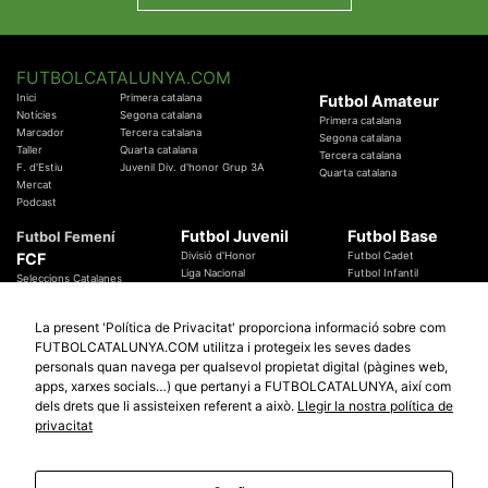
FUTBOLCATALUNYA.COM
Inici
Primera catalana
Futbol Amateur
Notícies
Segona catalana
Primera catalana
Marcador
Tercera catalana
Segona catalana
Taller
Quarta catalana
Tercera catalana
F. d'Estiu
Juvenil Div. d'honor Grup 3A
Quarta catalana
Mercat
Podcast
Futbol Juvenil
Futbol Base
Futbol Femení
FCF
Divisió d'Honor
Futbol Cadet
Liga Nacional
Futbol Infantil
Seleccions Catalanes
Territorials
Futbol Aleví
Entrenadors
Futbol Prebenjamí
Àrbitres
La present 'Política de Privacitat' proporciona informació sobre com
Temes Federatius
FUTBOLCATALUNYA.COM utilitza i protegeix les seves dades
Futbol Catalunya
Especials
personals quan navega per qualsevol propietat digital (pàgines web,
Promocions
Copa Catalunya Absoluta 2019
apps, xarxes socials…) que pertanyi a FUTBOLCATALUNYA, així com
Sortejos
Copa del Rei 2019 - 2020
dels drets que li assisteixen referent a això.
Llegir la nostra política de
Participació
Copa RFEF 2019 - 2020
privacitat
Copa Catalunya Amateur 2019