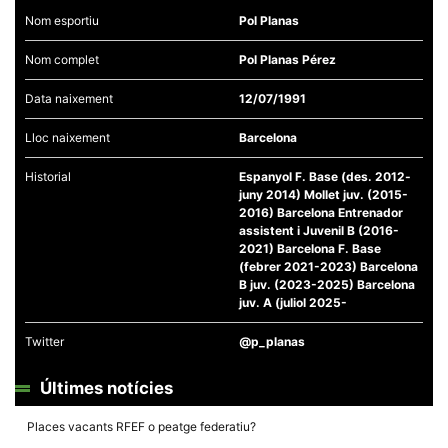
Nom esportiu
Pol Planas
Nom complet
Pol Planas Pérez
Data naixement
12/07/1991
Necessàries
Aquestes
Lloc naixement
Barcelona
cookies no
són
Historial
Espanyol F. Base (des. 2012-
opcionals,
juny 2014) Mollet juv. (2015-
són
necessàries
2016) Barcelona Entrenador
per al
assistent i Juvenil B (2016-
funcionament
2021) Barcelona F. Base
tècnic de la
(febrer 2021-2023) Barcelona
web.
B juv. (2023-2025) Barcelona
juv. A (juliol 2025-
Estadístiques
Twitter
@p_planas
Recopilem
dades
estadístiques
Últimes notícies
de manera
anònima d'ús
del lloc web
Places vacants RFEF o peatge federatiu?
per a millorar