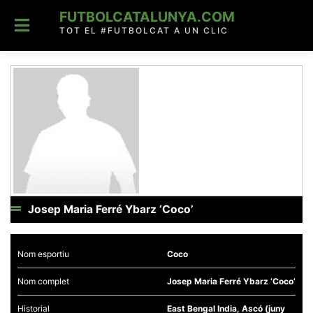
Skip
FUTBOLCATALUNYA.COM
to
content
TOT EL #FUTBOLCAT A UN CLIC
Josep Maria Ferré Ybarz ‘Coco’
Nom esportiu
Coco
Nom complet
Josep Maria Ferré Ybarz ‘Coco’
Historial
East Bengal India, Ascó (juny