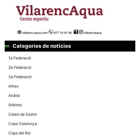
la funcionalitat
i la seva
estructura.
Experiència
d'usuari
Alguns
Categories de notícies
components
tècnics del
nostre lloc web
1a Federació
emmagatzemen
dades en el seu
2a Federació
dispositiu que
permeten que el
3a Federació
lloc funcioni tan
bé com sigui
Altres
possible. Si
rebutja
Anàlisi
aquestes
cookies
Àrbitres
algunes
funcionalitats
Calaix de Sastre
desapareixeran
del lloc web.
Copa Catalunya
Copa del Rei