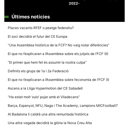
2022-
Últimes notícies
Places vacants RFEF o peatge federatiu?
Necessàries
El soci decidirà el futur del CE Europa
Aquestes
cookies no
“Una Assemblea històrica de la FCF? No vaig notar diferències”
són
opcionals,
El que no t’explicaran a l’Assemblea sobre els jutjats de l’FCF (II)
són
necessàries
“El primer que hem fet és assumir la nostra culpa”
per al
funcionament
Definits els grups de 1a i 2a Federació
tècnic de la
web.
El que no t’explicaran a l’Assemblea sobre l’economia de l’FCF (I)
Ascens a la Lliga Hypermotion del CE Sabadell
Estadístiques
“Ha estat molt ‘xulo’ pujar amb el Viladecans”
Recopilem
dades
Barça, Espanyol, NFU, Naga i The Academy, campions MICFootball7
estadístiques
de manera
Al Badalona li caldrà una altra remuntada històrica
anònima d'ús
del lloc web
Una altra vegada decidirà la glòria la Nova Creu Alta
per a millorar