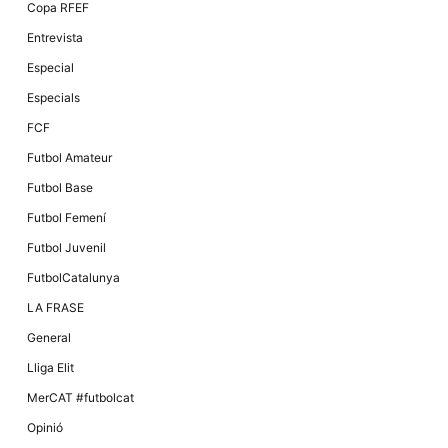
Màrqueting
Copa RFEF
En compartir
els teus
Entrevista
interessos i
comportament
Especial
mentre
navegues pel
Especials
nostre lloc
web
FCF
incrementes
la possibilitat
Futbol Amateur
de mirar
només
Futbol Base
anuncis,
ofertes i
Futbol Femení
contingut
personalitzat.
Futbol Juvenil
FutbolCatalunya
LA FRASE
General
Lliga Elit
MerCAT #futbolcat
Opinió