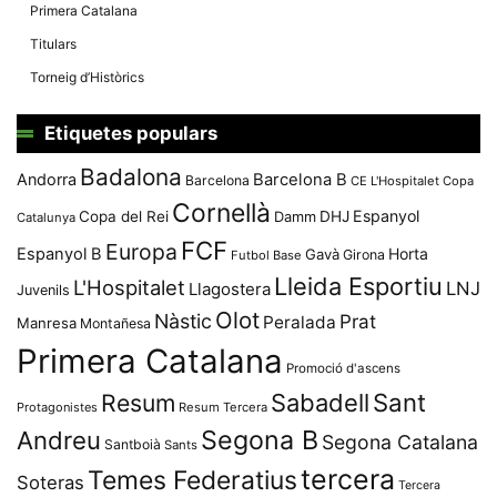
Primera Catalana
Titulars
Torneig d’Històrics
Etiquetes populars
Badalona
Andorra
Barcelona B
Barcelona
CE L'Hospitalet
Copa
Cornellà
Espanyol
Copa del Rei
Damm
DHJ
Catalunya
FCF
Europa
Espanyol B
Horta
Gavà
Girona
Futbol Base
Lleida Esportiu
L'Hospitalet
LNJ
Llagostera
Juvenils
Olot
Nàstic
Prat
Peralada
Manresa
Montañesa
Primera Catalana
Promoció d'ascens
Resum
Sabadell
Sant
Protagonistes
Resum Tercera
Segona B
Andreu
Segona Catalana
Santboià
Sants
tercera
Temes Federatius
Soteras
Tercera