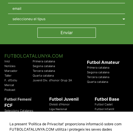
FUTBOLCATALUNYA.COM
Inici
Primera catalana
Futbol Amateur
Notícies
Segona catalana
Primera catalana
Marcador
Tercera catalana
Segona catalana
Taller
Quarta catalana
Tercera catalana
F. d'Estiu
Juvenil Div. d'honor Grup 3A
Quarta catalana
Mercat
Podcast
Futbol Juvenil
Futbol Base
Futbol Femení
FCF
Divisió d'Honor
Futbol Cadet
Liga Nacional
Futbol Infantil
Seleccions Catalanes
Territorials
Futbol Aleví
Entrenadors
Futbol Prebenjamí
Àrbitres
La present 'Política de Privacitat' proporciona informació sobre com
Temes Federatius
FUTBOLCATALUNYA.COM utilitza i protegeix les seves dades