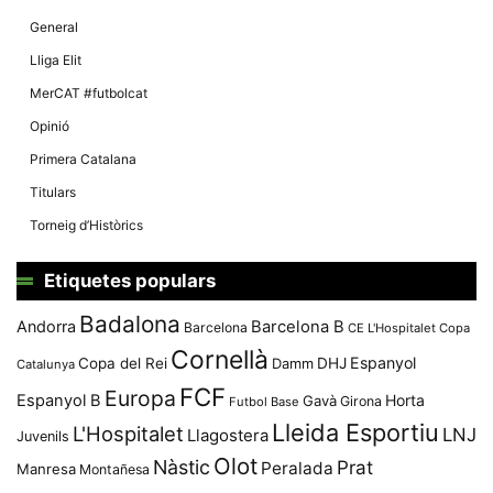
General
Lliga Elit
MerCAT #futbolcat
Opinió
Primera Catalana
Titulars
Torneig d’Històrics
Etiquetes populars
Badalona
Andorra
Barcelona B
Barcelona
CE L'Hospitalet
Copa
Cornellà
Espanyol
Copa del Rei
Damm
DHJ
Catalunya
FCF
Europa
Espanyol B
Horta
Gavà
Girona
Futbol Base
Lleida Esportiu
L'Hospitalet
LNJ
Llagostera
Juvenils
Olot
Nàstic
Prat
Peralada
Manresa
Montañesa