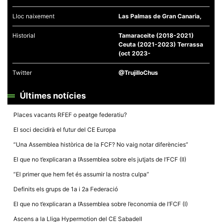
Lloc naixement
Las Palmas de Gran Canaria,
Historial
Tamaraceite (2018-2021)
Ceuta (2021-2023) Terrassa
(oct 2023-
Necessàries
Aquestes
Twitter
@TrujilloChus
cookies no
són
opcionals,
Últimes notícies
són
necessàries
per al
Places vacants RFEF o peatge federatiu?
funcionament
tècnic de la
El soci decidirà el futur del CE Europa
web.
“Una Assemblea històrica de la FCF? No vaig notar diferències”
El que no t’explicaran a l’Assemblea sobre els jutjats de l’FCF (II)
Estadístiques
Recopilem
“El primer que hem fet és assumir la nostra culpa”
dades
estadístiques
Definits els grups de 1a i 2a Federació
de manera
anònima d'ús
El que no t’explicaran a l’Assemblea sobre l’economia de l’FCF (I)
del lloc web
per a millorar
Ascens a la Lliga Hypermotion del CE Sabadell