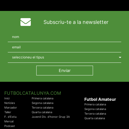
Subscriu-te a la newsletter
FUTBOLCATALUNYA.COM
Inici
Primera catalana
Futbol Amateur
Notícies
Segona catalana
Primera catalana
Marcador
Tercera catalana
Segona catalana
Taller
Quarta catalana
Tercera catalana
F. d'Estiu
Juvenil Div. d'honor Grup 3A
Quarta catalana
Mercat
Podcast