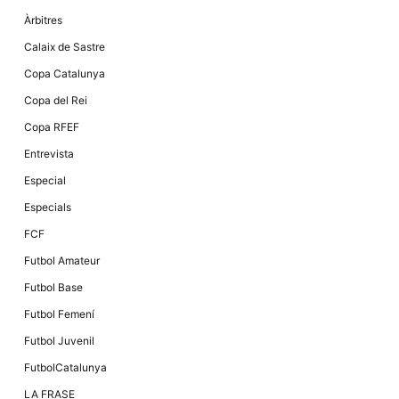
Màrqueting
En compartir
Àrbitres
els teus
interessos i
Calaix de Sastre
comportament
mentre
Copa Catalunya
navegues pel
nostre lloc
Copa del Rei
web
incrementes
Copa RFEF
la possibilitat
de mirar
Entrevista
només
anuncis,
Especial
ofertes i
contingut
Especials
personalitzat.
FCF
Futbol Amateur
Futbol Base
Futbol Femení
Futbol Juvenil
FutbolCatalunya
LA FRASE