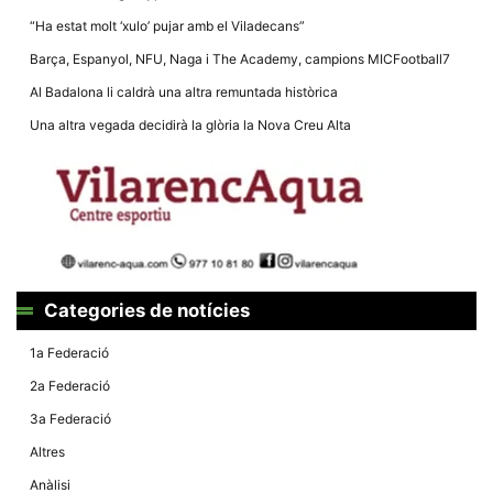
la funcionalitat
i la seva
“Ha estat molt ‘xulo’ pujar amb el Viladecans”
estructura.
Barça, Espanyol, NFU, Naga i The Academy, campions MICFootball7
Al Badalona li caldrà una altra remuntada històrica
Experiència
Una altra vegada decidirà la glòria la Nova Creu Alta
d'usuari
Alguns
components
tècnics del
nostre lloc web
emmagatzemen
dades en el seu
dispositiu que
permeten que el
lloc funcioni tan
bé com sigui
Categories de notícies
possible. Si
rebutja
aquestes
1a Federació
cookies
algunes
2a Federació
funcionalitats
desapareixeran
3a Federació
del lloc web.
Altres
Anàlisi