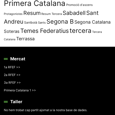
Primera Catalana
Promoció d'ascens
Resum
Sabadell
Sant
Protagonistes
Resum Tercera
Segona B
Andreu
Segona Catalana
Santboià
Sants
tercera
Temes Federatius
Soteras
Tercera
Terrassa
Catalana
Mercat
1a RFEF >>
2a RFEF >>
3a RFEF >>
Primera Catalana 1 >>
Taller
No hem trobat cap partit ajornat a la nostra base de dades.