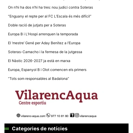
la funcionalitat
i la seva
On n’hi ha dos n’hi ha tres: nou judici contra Soteras
estructura.
“Enguany el repte per al FC L’Escala és més difícil”
Doble ració de jutjats per a Soteras
Experiència
Europa B i L’Hospi arrenquen la temporada
d'usuari
Alguns
El ‘mestre’ Gené per Aday Benítez a l’Europa
components
tècnics del
Soteras-Camacho i la fermesa de la jutgessa
nostre lloc web
emmagatzemen
El Nàstic 2026-2027 ja està en marxa
dades en el seu
dispositiu que
Europa, Espanyol B i Olot comencen els primers
permeten que el
lloc funcioni tan
“Tots som responsables al Badalona”
bé com sigui
possible. Si
rebutja
aquestes
cookies
algunes
funcionalitats
desapareixeran
del lloc web.
Categories de notícies