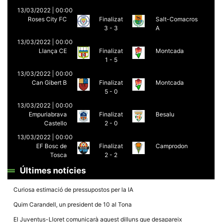
13/03/2022 | 00:00
Roses City FC
Finalizat
Salt-Comacros
3 - 3
A
13/03/2022 | 00:00
Llança CE
Finalizat
Montcada
Necessàries
1 - 5
Aquestes
13/03/2022 | 00:00
cookies no
Can Gibert B
Finalizat
Montcada
són
opcionals,
5 - 0
són
necessàries
13/03/2022 | 00:00
per al
Empuriabrava
Finalizat
Besalu
funcionament
Castello
2 - 0
tècnic de la
web.
13/03/2022 | 00:00
EF Bosc de
Finalizat
Camprodon
Tosca
2 - 2
Estadístiques
Últimes notícies
Recopilem
dades
estadístiques
Curiosa estimació de pressupostos per la IA
de manera
anònima d'ús
Quim Carandell, un president de 10 al Tona
del lloc web
per a millorar
El Juventus-Lloret comunicarà aquest dilluns que desapareix