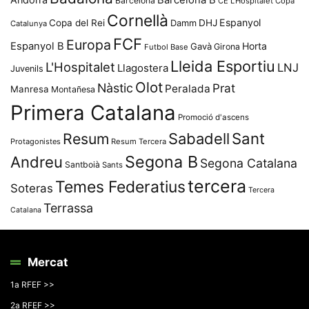
Barcelona
CE L'Hospitalet
Copa
Cornellà
Espanyol
Copa del Rei
Damm
DHJ
Catalunya
FCF
Europa
Espanyol B
Horta
Gavà
Girona
Futbol Base
Lleida Esportiu
L'Hospitalet
LNJ
Llagostera
Juvenils
Olot
Nàstic
Prat
Peralada
Manresa
Montañesa
Primera Catalana
Promoció d'ascens
Resum
Sabadell
Sant
Protagonistes
Resum Tercera
Segona B
Andreu
Segona Catalana
Santboià
Sants
tercera
Temes Federatius
Soteras
Tercera
Terrassa
Catalana
Mercat
1a RFEF >>
2a RFEF >>