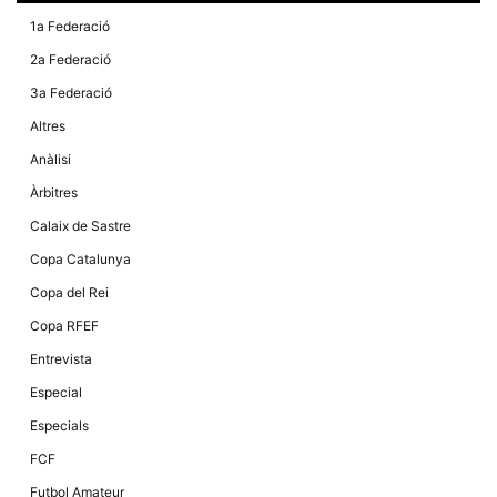
Màrqueting
En compartir
1a Federació
els teus
interessos i
2a Federació
comportament
mentre
3a Federació
navegues pel
nostre lloc
Altres
web
incrementes
Anàlisi
la possibilitat
de mirar
Àrbitres
només
anuncis,
Calaix de Sastre
ofertes i
contingut
Copa Catalunya
personalitzat.
Copa del Rei
Copa RFEF
Entrevista
Especial
Especials
FCF
Futbol Amateur