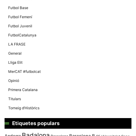
Futbol Base
Futbol Femení
Futbol Juvenil
FutbolCatalunya
LA FRASE
General
Lliga Elit
MerCAT #futbolcat
Opinió
Primera Catalana
Titulars
Torneig d’Històrics
Etiquetes populars
Badalona
Andorra
Barcelona B