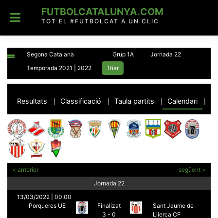
Skip
FUTBOLCATALUNYA.COM
to
content
TOT EL #FUTBOLCAT A UN CLIC
Resultats
Classificació
Taula partits
Calendari
|
|
|
|
< anterior
següent >
Jornada 22
13/03/2022 | 00:00
Porqueres UE
Finalizat
Sant Jaume de
3 - 0
Llierca CF