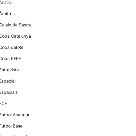
Anàlisi
Àrbitres
Calaix de Sastre
Copa Catalunya
Copa del Rei
Copa RFEF
Entrevista
Especial
Especials
FCF
Futbol Amateur
Futbol Base