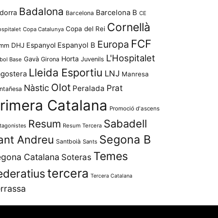
Badalona
dorra
Barcelona B
Barcelona
CE
Cornellà
Copa del Rei
ospitalet
Copa Catalunya
FCF
Europa
Espanyol
Espanyol B
mm
DHJ
L'Hospitalet
Horta
Gavà
Girona
Juvenils
bol Base
Lleida Esportiu
LNJ
agostera
Manresa
Olot
Nàstic
Prat
Peralada
ntañesa
rimera Catalana
Promoció d'ascens
Resum
Sabadell
tagonistes
Resum Tercera
Segona B
ant Andreu
Santboià
Sants
Temes
gona Catalana
Soteras
tercera
ederatius
Tercera Catalana
rrassa