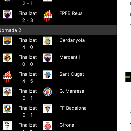
2 - 1
web.
Finalizat
FPFB Reus
2 - 3
Estadístiques
Jornada 2
Recopilem
dades
Finalizat
Cerdanyola
estadístiques
4 - 0
de manera
anònima d'ús
Finalizat
Mercantil
del lloc web
0 - 0
per a millorar la
funcionalitat i
Finalizat
Sant Cugat
la seva
4 - 5
estructura.
Finalizat
G. Manresa
0 - 1
Experiència
Finalizat
FF Badalona
d'usuari
0 - 1
Alguns
components
Finalizat
Girona
tècnics del