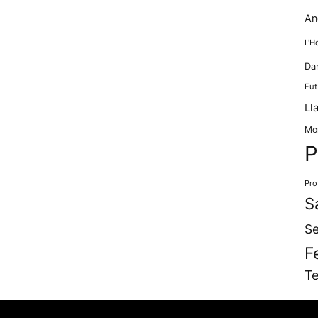
An
L'H
Da
Fut
Ll
Mo
P
Pro
S
Se
F
Te