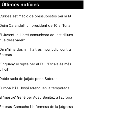
Últimes notícies
Curiosa estimació de pressupostos per la IA
Quim Carandell, un president de 10 al Tona
El Juventus-Lloret comunicarà aquest dilluns
que desapareix
On n’hi ha dos n’hi ha tres: nou judici contra
Soteras
“Enguany el repte per al FC L’Escala és més
difícil”
Doble ració de jutjats per a Soteras
Europa B i L’Hospi arrenquen la temporada
El ‘mestre’ Gené per Aday Benítez a l’Europa
Soteras-Camacho i la fermesa de la jutgessa