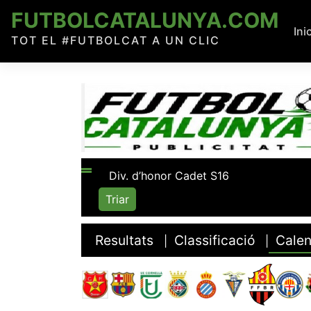
Skip
FUTBOLCATALUNYA.COM
to
Ini
TOT EL #FUTBOLCAT A UN CLIC
content
Resultats
Classificació
Calen
|
|