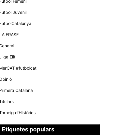
Futbol Femení
Futbol Juvenil
FutbolCatalunya
LA FRASE
General
Lliga Elit
MerCAT #futbolcat
Opinió
Primera Catalana
Titulars
Torneig d’Històrics
Etiquetes populars