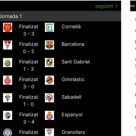
següent >
Jornada 1
Finalizat
Cornellà
3 - 3
Finalizat
Barcelona
0 - 5
Finalizat
Sant Gabriel
1 - 3
Finalizat
Gimnàstic
Necessàries
3 - 0
Aquestes
cookies no
Finalizat
Sabadell
són
1 - 0
opcionals,
són
Finalizat
Espanyol
necessàries
3 - 4
per al
funcionament
Finalizat
Granollers
tècnic de la