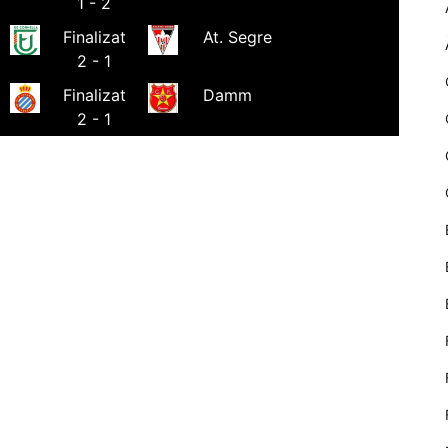
1 - 2
nostre lloc web
emmagatzemen
Finalizat
At. Segre
dades en el seu
2 - 1
dispositiu que
permeten que
Finalizat
Damm
el lloc funcioni
2 - 1
tan bé com
sigui possible.
Si rebutja
aquestes
cookies
algunes
funcionalitats
desapareixeran
del lloc web.
Màrqueting
En compartir
els teus
interessos i
comportament