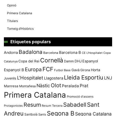
Opinió
Primera Catalana
Titulars
Torneig d’Històrics
Etiquetes populars
Badalona
Andorra
Barcelona B
Barcelona
CE L'Hospitalet
Copa
Cornellà
Espanyol
Copa del Rei
Damm
DHJ
Catalunya
FCF
Europa
Espanyol B
Horta
Gavà
Girona
Futbol Base
Lleida Esportiu
L'Hospitalet
LNJ
Llagostera
Juvenils
Olot
Nàstic
Prat
Peralada
Manresa
Montañesa
Primera Catalana
Promoció d'ascens
Resum
Sabadell
Sant
Protagonistes
Resum Tercera
Segona B
Andreu
Segona Catalana
Santboià
Sants