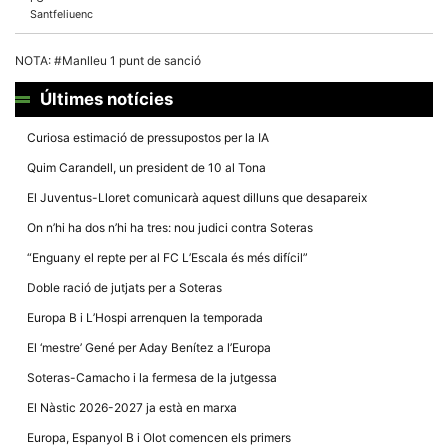
Màrqueting
Santfeliuenc
En compartir
els teus
interessos i
NOTA: #Manlleu 1 punt de sanció
comportament
mentre
navegues pel
Últimes notícies
nostre lloc
web
Curiosa estimació de pressupostos per la IA
incrementes
la possibilitat
Quim Carandell, un president de 10 al Tona
de mirar
només
El Juventus-Lloret comunicarà aquest dilluns que desapareix
anuncis,
ofertes i
On n’hi ha dos n’hi ha tres: nou judici contra Soteras
contingut
personalitzat.
“Enguany el repte per al FC L’Escala és més difícil”
Doble ració de jutjats per a Soteras
Europa B i L’Hospi arrenquen la temporada
El ‘mestre’ Gené per Aday Benítez a l’Europa
Soteras-Camacho i la fermesa de la jutgessa
El Nàstic 2026-2027 ja està en marxa
Europa, Espanyol B i Olot comencen els primers