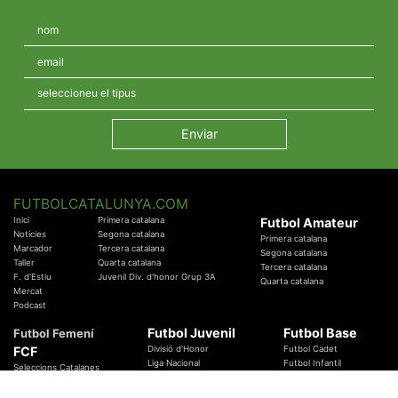
FUTBOLCATALUNYA.COM
Inici
Primera catalana
Futbol Amateur
Notícies
Segona catalana
Primera catalana
Marcador
Tercera catalana
Segona catalana
Taller
Quarta catalana
Tercera catalana
F. d'Estiu
Juvenil Div. d'honor Grup 3A
Quarta catalana
Mercat
Podcast
Futbol Juvenil
Futbol Base
Futbol Femení
FCF
Divisió d'Honor
Futbol Cadet
Liga Nacional
Futbol Infantil
Seleccions Catalanes
Territorials
Futbol Aleví
Entrenadors
Futbol Prebenjamí
Àrbitres