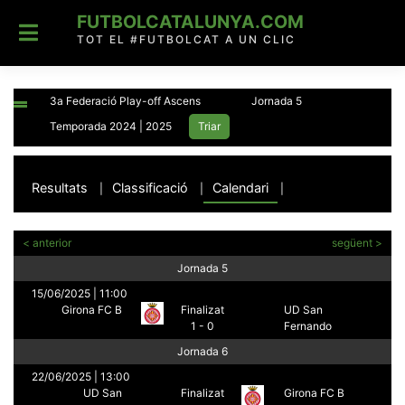
Skip
FUTBOLCATALUNYA.COM
to
content
TOT EL #FUTBOLCAT A UN CLIC
Resultats
Classificació
Calendari
|
|
|
< anterior
següent >
Jornada 5
15/06/2025 | 11:00
Girona FC B
Finalizat
UD San
1 - 0
Fernando
Jornada 6
22/06/2025 | 13:00
UD San
Finalizat
Girona FC B