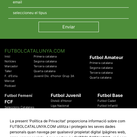
FUTBOLCATALUNYA.COM
Inici
Primera catalana
Futbol Amateur
Notícies
Segona catalana
Primera catalana
Marcador
Tercera catalana
Segona catalana
Taller
Quarta catalana
Tercera catalana
F. d'Estiu
Juvenil Div. d'honor Grup 3A
Quarta catalana
Mercat
Podcast
Futbol Juvenil
Futbol Base
Futbol Femení
FCF
Divisió d'Honor
Futbol Cadet
Liga Nacional
Futbol Infantil
Seleccions Catalanes
Territorials
Futbol Aleví
Entrenadors
Futbol Prebenjamí
Àrbitres
La present 'Política de Privacitat' proporciona informació sobre com
Temes Federatius
FUTBOLCATALUNYA.COM utilitza i protegeix les seves dades
Futbol Catalunya
Especials
personals quan navega per qualsevol propietat digital (pàgines web,
Promocions
Copa Catalunya Absoluta 2019