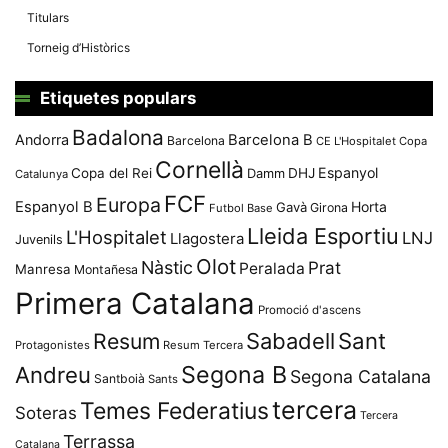
Titulars
Torneig d’Històrics
Etiquetes populars
Badalona
Andorra
Barcelona B
Barcelona
CE L'Hospitalet
Copa
Cornellà
Espanyol
Copa del Rei
Damm
DHJ
Catalunya
FCF
Europa
Espanyol B
Horta
Gavà
Girona
Futbol Base
Lleida Esportiu
L'Hospitalet
LNJ
Llagostera
Juvenils
Olot
Nàstic
Prat
Peralada
Manresa
Montañesa
Primera Catalana
Promoció d'ascens
Resum
Sabadell
Sant
Protagonistes
Resum Tercera
Segona B
Andreu
Segona Catalana
Santboià
Sants
tercera
Temes Federatius
Soteras
Tercera
Terrassa
Catalana