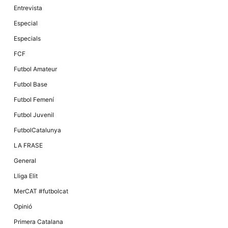
Màrqueting
Entrevista
En compartir
els teus
Especial
interessos i
comportament
Especials
mentre
navegues pel
FCF
nostre lloc
web
Futbol Amateur
incrementes
la possibilitat
Futbol Base
de mirar
només
Futbol Femení
anuncis,
ofertes i
Futbol Juvenil
contingut
personalitzat.
FutbolCatalunya
LA FRASE
General
Lliga Elit
MerCAT #futbolcat
Opinió
Primera Catalana