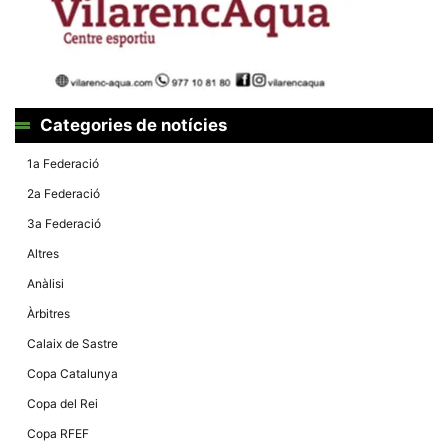
la funcionalitat
i la seva
estructura.
Experiència
d'usuari
Categories de notícies
Alguns
components
tècnics del
1a Federació
nostre lloc web
emmagatzemen
2a Federació
dades en el seu
dispositiu que
3a Federació
permeten que el
lloc funcioni tan
Altres
bé com sigui
possible. Si
Anàlisi
rebutja
aquestes
Àrbitres
cookies
algunes
Calaix de Sastre
funcionalitats
desapareixeran
Copa Catalunya
del lloc web.
Copa del Rei
Copa RFEF