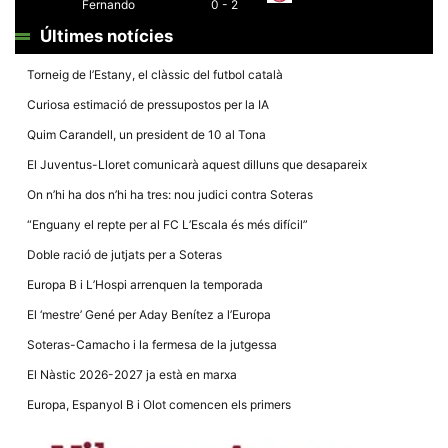
Fernando
0 - 2
Últimes notícies
Torneig de l’Estany, el clàssic del futbol català
Curiosa estimació de pressupostos per la IA
Necessàries
Quim Carandell, un president de 10 al Tona
Aquestes
cookies no
El Juventus-Lloret comunicarà aquest dilluns que desapareix
són
opcionals,
On n’hi ha dos n’hi ha tres: nou judici contra Soteras
són
necessàries
“Enguany el repte per al FC L’Escala és més difícil”
per al
funcionament
Doble ració de jutjats per a Soteras
tècnic de la
web.
Europa B i L’Hospi arrenquen la temporada
El ‘mestre’ Gené per Aday Benítez a l’Europa
Estadístiques
Soteras-Camacho i la fermesa de la jutgessa
Recopilem
dades
El Nàstic 2026-2027 ja està en marxa
estadístiques
de manera
Europa, Espanyol B i Olot comencen els primers
anònima d'ús
del lloc web
per a millorar