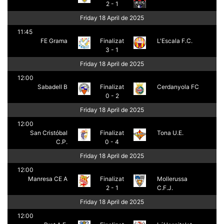
2 - 1
Friday 18 April de 2025
11:45
FE Grama
Finalizat
L'Escala F.C.
3 - 1
Necessàries
Friday 18 April de 2025
Aquestes
cookies no
12:00
són
Sabadell B
Finalizat
Cerdanyola FC
opcionals,
0 - 2
són
necessàries
Friday 18 April de 2025
per al
funcionament
12:00
tècnic de la
San Cristóbal
Finalizat
Tona U.E.
web.
C.P.
0 - 4
Friday 18 April de 2025
Estadístiques
12:00
Recopilem
Manresa CE A
Finalizat
Mollerussa
dades
2 - 1
C.F.J.
estadístiques
de manera
Friday 18 April de 2025
anònima d'ús
del lloc web
12:00
per a millorar