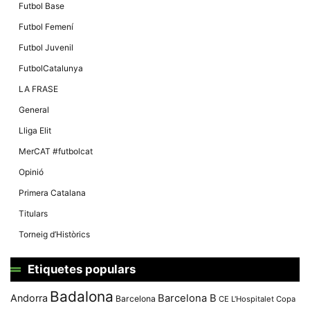
Futbol Base
Futbol Femení
Futbol Juvenil
FutbolCatalunya
LA FRASE
General
Lliga Elit
MerCAT #futbolcat
Opinió
Primera Catalana
Titulars
Torneig d’Històrics
Etiquetes populars
Badalona
Andorra
Barcelona B
Barcelona
CE L'Hospitalet
Copa