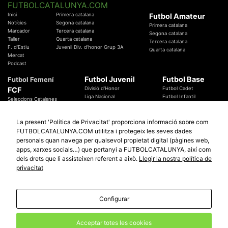
FUTBOLCATALUNYA.COM
Inici
Primera catalana
Futbol Amateur
Notícies
Segona catalana
Primera catalana
Marcador
Tercera catalana
Segona catalana
Taller
Quarta catalana
Tercera catalana
F. d'Estiu
Juvenil Div. d'honor Grup 3A
Quarta catalana
Mercat
Podcast
Futbol Juvenil
Futbol Base
Futbol Femení
FCF
Divisió d'Honor
Futbol Cadet
Liga Nacional
Futbol Infantil
Seleccions Catalanes
Territorials
Futbol Aleví
Entrenadors
Futbol Prebenjamí
Àrbitres
La present 'Política de Privacitat' proporciona informació sobre com
Temes Federatius
FUTBOLCATALUNYA.COM utilitza i protegeix les seves dades
Futbol Catalunya
Especials
personals quan navega per qualsevol propietat digital (pàgines web,
Promocions
Copa Catalunya Absoluta 2019
apps, xarxes socials…) que pertanyi a FUTBOLCATALUNYA, així com
Sortejos
Copa del Rei 2019 - 2020
dels drets que li assisteixen referent a això.
Llegir la nostra política de
Participació
Copa RFEF 2019 - 2020
privacitat
Copa Catalunya Amateur 2019
Configurar
© 2010 - 2026
FutbolCatalunya.com
Avis Legal
Política de Privacitat
Política de Cookies
Acceptar totes les cookies
redaccio@futbolcatalunya.com