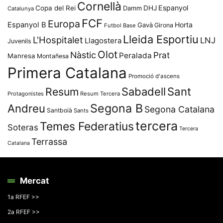
Cornellà
Espanyol
Copa del Rei
Damm
DHJ
Catalunya
FCF
Europa
Espanyol B
Horta
Gavà
Girona
Futbol Base
Lleida Esportiu
L'Hospitalet
LNJ
Llagostera
Juvenils
Olot
Nàstic
Prat
Peralada
Manresa
Montañesa
Primera Catalana
Promoció d'ascens
Resum
Sabadell
Sant
Protagonistes
Resum Tercera
Segona B
Andreu
Segona Catalana
Santboià
Sants
tercera
Temes Federatius
Soteras
Tercera
Terrassa
Catalana
Mercat
1a RFEF >>
2a RFEF >>