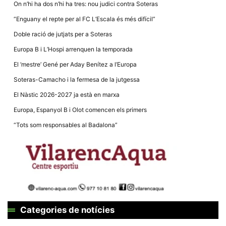
Màrqueting
On n’hi ha dos n’hi ha tres: nou judici contra Soteras
En compartir
els teus
“Enguany el repte per al FC L’Escala és més difícil”
interessos i
comportament
Doble ració de jutjats per a Soteras
mentre
navegues pel
Europa B i L’Hospi arrenquen la temporada
nostre lloc
web
El ‘mestre’ Gené per Aday Benítez a l’Europa
incrementes
la possibilitat
Soteras-Camacho i la fermesa de la jutgessa
de mirar
només
El Nàstic 2026-2027 ja està en marxa
anuncis,
ofertes i
Europa, Espanyol B i Olot comencen els primers
contingut
personalitzat.
“Tots som responsables al Badalona”
Categories de notícies