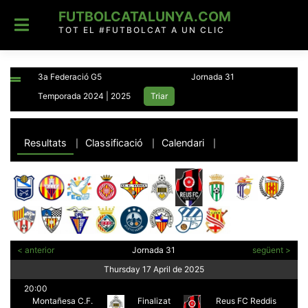
Skip
FUTBOLCATALUNYA.COM
to
content
TOT EL #FUTBOLCAT A UN CLIC
Resultats
Classificació
Calendari
|
|
|
< anterior
Jornada 31
següent >
Thursday 17 April de 2025
20:00
Montañesa C.F.
Finalizat
Reus FC Reddis